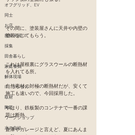
オフグリッド、EV
同士
お店
その間に、塗装屋さんに天井や内壁の
塗装をしてもらう。
廃材天国TV
採集
田舎暮らし
これは屋根裏にグラスウールの断熱材
家庭養鶏
を入れてる所。
解体現場
自然素材の対極の断熱材だが、安くて
IT、デジタル
施工も速いので、今回採用した。
取材
陶芸
やはり、鉄板製のコンテナで一番の課
題は断熱。
ワークショップ
水の自給
倉庫やガレージと言えど、夏にあんま