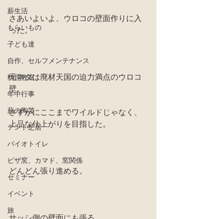
薪生活
さあいよいよ、ウロコの壁面作りに入
もらいもの
った。
子ども達
自作、セルフメンテナンス
元ネタは廃材天国の迫力満点のウロコ
料理教室
壁。
年中行事
薪の陶芸
さすがにここまでワイルドじゃなく、
上品な仕上がりを目指した。
テント芝居
バイオトイレ
ピザ窯、カマド、窯関係
どんどん張り進める。
セミナー
イベント
旅
サッシ側の壁面にも張る。