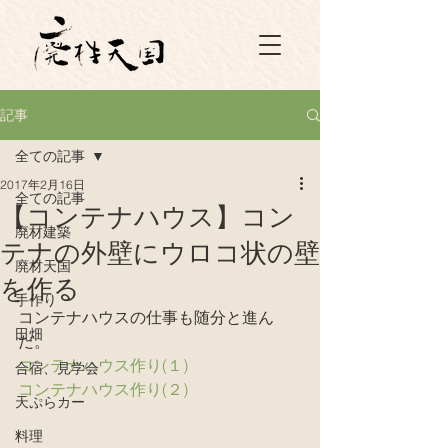
記事
全ての記事
2017年2月16日
全ての記事
【コンテナハウス】コン
廃材建築
テナの外壁にウロコ状の壁
廃材天国
を作る
手作り
コンテナハウスの仕事も随分と進ん
田畑
だ。
コンテナハウス作り(１)
合宿、見学会
コンテナハウス作り(２)
天ぷらカー
料理