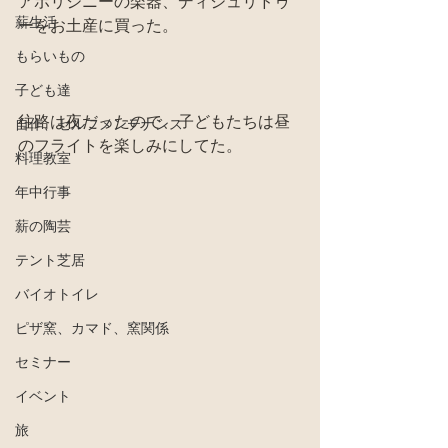
アボリジニーの楽器、ディジュリドゥ
薪生活
ーをお土産に買った。
もらいもの
子ども達
往路は夜だったので、子どもたちは昼
自作、セルフメンテナンス
のフライトを楽しみにしてた。
料理教室
年中行事
薪の陶芸
テント芝居
バイオトイレ
ピザ窯、カマド、窯関係
セミナー
イベント
旅