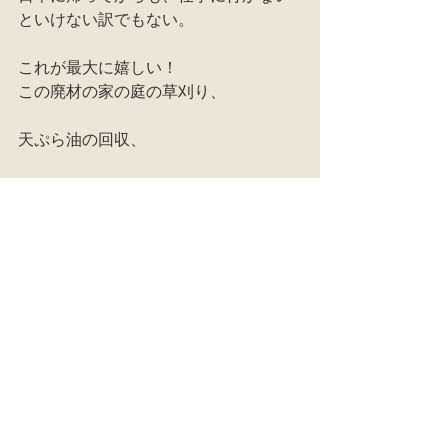
といけない訳でもない。
これが最大に嬉しい！
この廃材の家の庭の草刈り、
天ぷら油の回収、
菜園の世話、
薪ストーブからステンレスカマドへの
切り替えの為の薪の整理、
4/29の「廃材天国見学会」の準備、
田んぼの準備、
などなど、、、。
またまた、悠々自適な自給生活が始ま