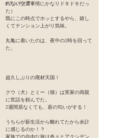
ボランティア
れない交通事情にかなりドキドキだっ
た）
既にこの時点でホッとするやら、嬉し
くてテンション上がり気味。
丸亀に着いたのは、夜中の2時を回って
た。
超久しぶりの廃材天国！
クウ（犬）とミー（猫）は実家の両親
に世話を頼んでた。
2週間居なくても、薪の匂いがする！
うちらが薪生活から離れてたから余計
に感じるのか！？
家族での自由な旅は色々とアクシデン