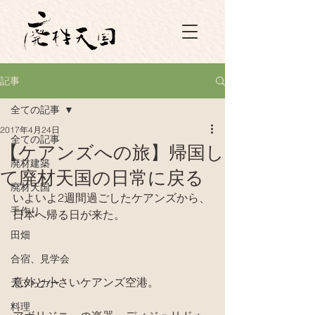
記事
全ての記事
2017年4月24日
全ての記事
【ケアンズへの旅】帰国し
廃材建築
て廃材天国の日常に戻る
廃材天国
いよいよ2週間過ごしたケアンズから、
手作り
日本へ帰る日が来た。
田畑
合宿、見学会
意外と小さいケアンズ空港。
天ぷらカー
料理