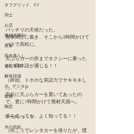
オフグリッド、EV
同士
お店
バッチリの天候だった。
廃材天国TV
無事関空に着き、そこから3時間かけて
バスで高松に。
採集
田舎暮らし
天ぷらカーの所までタクシーに乗った
が、日本語が通じる！！
家庭養鶏
解体現場
（終始、トホホな英語力でヤキモキし
IT、デジタル
た、、、）
高松に天ぷらカーを置いてあったの
取材
で、更に1時間かけて廃材天国へ。
陶芸
道を走っても、よく知ってる！！
ワークショップ
水の自給
（向こうでレンタカーを借りたが、慣