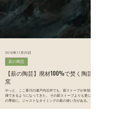
2016年11月25日
薪の陶芸
【薪の陶芸】廃材100%で焚く陶芸
窯
やっと、ここ香川の瀬戸内沿岸でも、薪ストーブが本領発
揮できるようになってきた。 その薪ストーブよりも更にこ