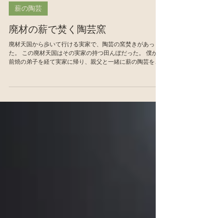
2017年12月3日
薪の陶芸
廃材の薪で焚く陶芸窯
廃材天国から歩いて行ける実家で、陶芸の窯焚きがあっ
た。 この廃材天国はその実家の持つ田んぼだった。 僕が備
前焼の弟子を経て実家に帰り、親父と一緒に薪の陶芸を始
めた頃。 何せ大量に薪が要る！ 近所の庭師さんや、工務店
から廃材をもらい始めた。...