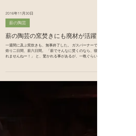
2016年11月30日
薪の陶芸
薪の陶芸の窯焚きにも廃材が活躍
一週間に及ぶ窯炊きも、無事終了した。 ガスバーナーでの
焙り二日間、薪六日間。 「薪でそんなに焚くのなら、寝ら
れませんねー！」 と、驚かれる事があるが、一晩ぐらいな
ら徹夜でいけるが、こんなには無理。 キチンと３交代で、
一人８時間づつ焚く。...